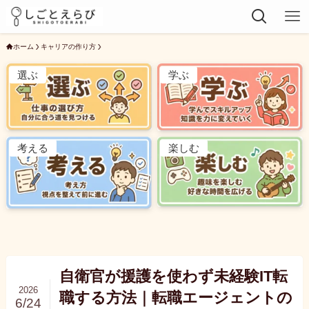
ホーム
キャリアの作り方
選ぶ
学ぶ
考える
楽しむ
自衛官が援護を使わず未経験IT転
2026
職する方法｜転職エージェントの
6/24