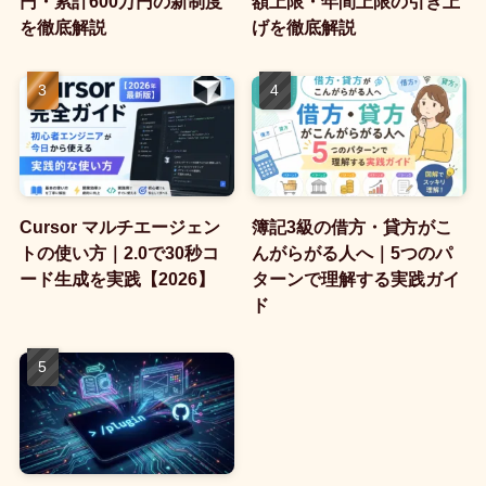
円・累計600万円の新制度
額上限・年間上限の引き上
を徹底解説
げを徹底解説
Cursor マルチエージェン
簿記3級の借方・貸方がこ
トの使い方｜2.0で30秒コ
んがらがる人へ｜5つのパ
ード生成を実践【2026】
ターンで理解する実践ガイ
ド