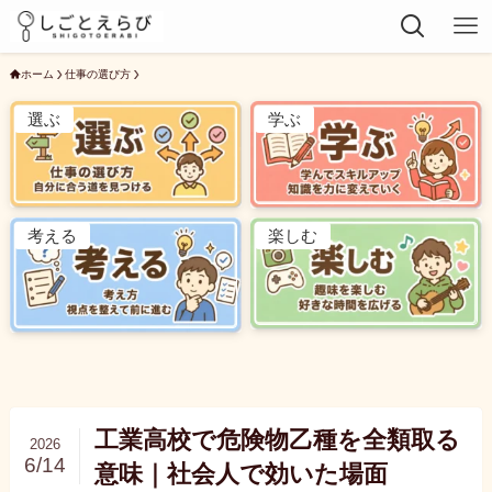
ホーム
仕事の選び方
選ぶ
学ぶ
考える
楽しむ
工業高校で危険物乙種を全類取る
2026
6/14
意味｜社会人で効いた場面