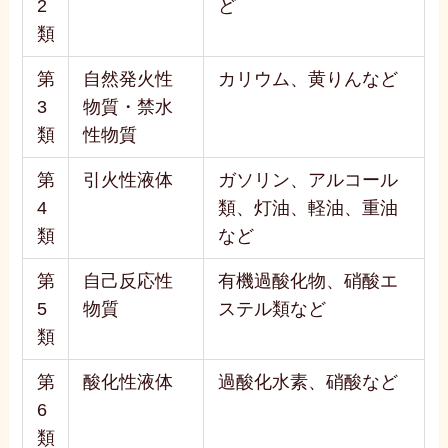
2
ど
類
第
自然発火性
カリウム、黄りんなど
3
物質・禁水
類
性物質
第
引火性液体
ガソリン、アルコール
4
類、灯油、軽油、重油
類
など
第
自己反応性
有機過酸化物、硝酸エ
5
物質
ステル類など
類
第
酸化性液体
過酸化水素、硝酸など
6
類