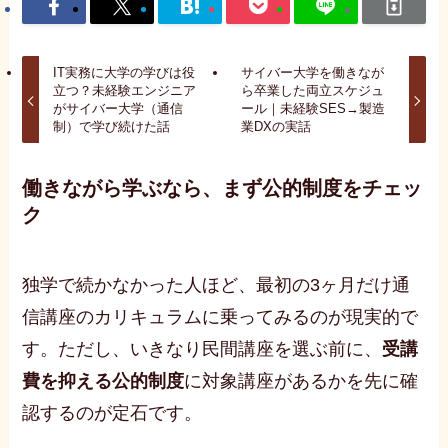
IT実務に大学の学びは役
サイバー大学を働きなが
立つ？未経験エンジニア
ら卒業した両立スケジュ
がサイバー大学（通信
ール｜未経験SES→製造
制）で学び続けた話
業DXの実話
働きながら学ぶなら、まず公的制度をチェッ
ク
独学で続かなかった人ほど、最初の3ヶ月だけ通
信講座のカリキュラムに乗ってみるのが現実的で
す。ただし、いきなり民間講座を選ぶ前に、
受講
費を抑える公的制度
に対象講座があるかを先に確
認するのが定石です。