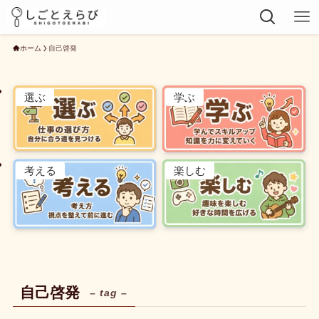
ホーム
自己啓発
選ぶ
学ぶ
考える
楽しむ
自己啓発
– tag –