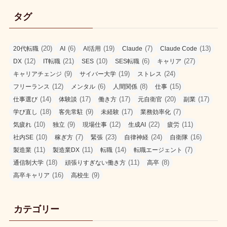
タグ
(20)
(6)
(19)
(7)
(13)
20代転職
AI
AI活用
Claude
Claude Code
(12)
(21)
(10)
(6)
(27)
DX
IT転職
SES
SES転職
キャリア
(9)
(19)
(24)
キャリアチェンジ
サイバー大学
ストレス
(12)
(6)
(8)
(15)
フリーランス
メンタル
人間関係
仕事
(14)
(17)
(17)
(20)
(17)
仕事選び
体験談
働き方
元自衛官
副業
(18)
(9)
(17)
(7)
学び直し
客先常駐
未経験
業務効率化
(10)
(9)
(12)
(22)
(11)
気疲れ
独立
現場仕事
生成AI
疲労
(10)
(7)
(23)
(24)
(16)
社内SE
稼ぎ方
緊張
自律神経
自衛隊
(11)
(11)
(14)
(7)
製造業
製造業DX
転職
転職エージェント
(18)
(11)
(8)
通信制大学
頑張りすぎない働き方
高卒
(16)
(9)
高卒キャリア
高校生
カテゴリー