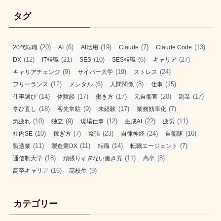
タグ
(20)
(6)
(19)
(7)
(13)
20代転職
AI
AI活用
Claude
Claude Code
(12)
(21)
(10)
(6)
(27)
DX
IT転職
SES
SES転職
キャリア
(9)
(19)
(24)
キャリアチェンジ
サイバー大学
ストレス
(12)
(6)
(8)
(15)
フリーランス
メンタル
人間関係
仕事
(14)
(17)
(17)
(20)
(17)
仕事選び
体験談
働き方
元自衛官
副業
(18)
(9)
(17)
(7)
学び直し
客先常駐
未経験
業務効率化
(10)
(9)
(12)
(22)
(11)
気疲れ
独立
現場仕事
生成AI
疲労
(10)
(7)
(23)
(24)
(16)
社内SE
稼ぎ方
緊張
自律神経
自衛隊
(11)
(11)
(14)
(7)
製造業
製造業DX
転職
転職エージェント
(18)
(11)
(8)
通信制大学
頑張りすぎない働き方
高卒
(16)
(9)
高卒キャリア
高校生
カテゴリー