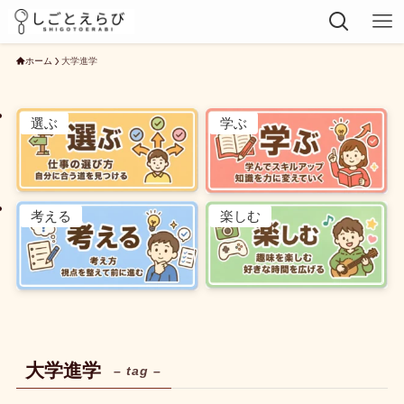
ホーム
大学進学
選ぶ
学ぶ
考える
楽しむ
大学進学
– tag –