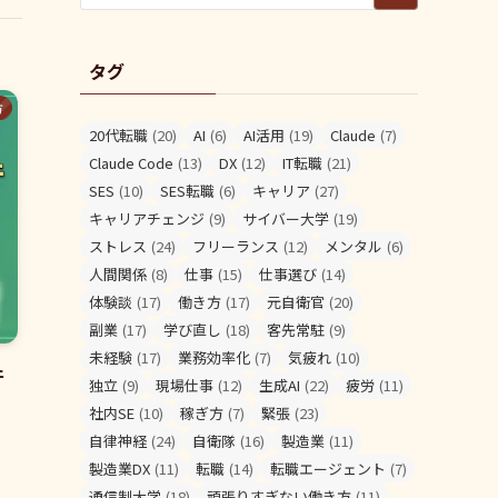
タグ
方
20代転職
(20)
AI
(6)
AI活用
(19)
Claude
(7)
Claude Code
(13)
DX
(12)
IT転職
(21)
SES
(10)
SES転職
(6)
キャリア
(27)
キャリアチェンジ
(9)
サイバー大学
(19)
ストレス
(24)
フリーランス
(12)
メンタル
(6)
人間関係
(8)
仕事
(15)
仕事選び
(14)
体験談
(17)
働き方
(17)
元自衛官
(20)
副業
(17)
学び直し
(18)
客先常駐
(9)
未経験
(17)
業務効率化
(7)
気疲れ
(10)
件
独立
(9)
現場仕事
(12)
生成AI
(22)
疲労
(11)
社内SE
(10)
稼ぎ方
(7)
緊張
(23)
自律神経
(24)
自衛隊
(16)
製造業
(11)
製造業DX
(11)
転職
(14)
転職エージェント
(7)
通信制大学
(18)
頑張りすぎない働き方
(11)