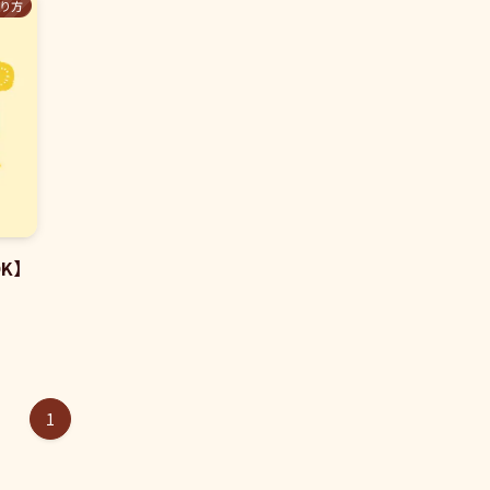
り方
K】
1